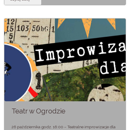
–
JAN
KONDRAK
–
„ATAMAN
–
moje
najlepsze”"
Teatr w Ogrodzie
26 października godz. 16:00 – Teatralne improwizacje dla