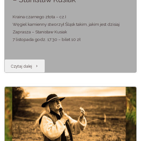
Kraina czarnego złota – cz.I
Węgiel kamienny stworzył Śląsk takim, jakim jest dzisiaj
Zaprasza – Stanisław Kusiak
7 listopada godz. 17:30 – bilet 10 zł
"Prelekcja
Czytaj dalej
i
prezentacja
reportażu
–
Stanisław
Kusiak"