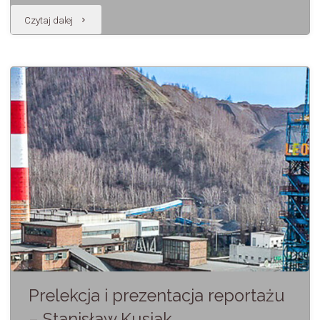
"XXV
Czytaj dalej
edycja
konkursu"
Prelekcja i prezentacja reportażu
– Stanisław Kusiak