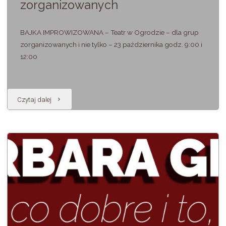
zorganizowanych
BAJKA IMPROWIZOWANA – Teatr w Ogrodzie – dla grup
zorganizowanych i nie tylko – 23 października godz. 9:00 i
12:00
"Teatr
Czytaj dalej
w
Ogrodzie
–
dla
grup
zorganizowanych"