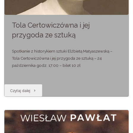
Tola Certowiczówna i jej
przygoda ze sztuką
Spotkanie z historykiem sztuki Elżbietą Matyaszewską –
Tola Certowiczówna i jej przygoda ze sztuką – 24
października godz. 17:00 – bilet 10 zł
"Tola
Czytaj dalej
Certowiczówna
i
jej