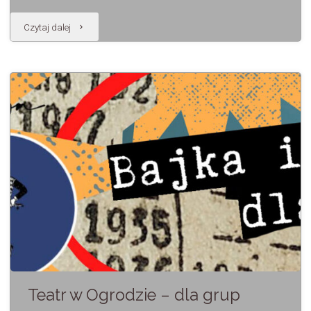
"Spotkanie
Czytaj dalej
autorskie
i
promocja
książki"
Teatr w Ogrodzie – dla grup