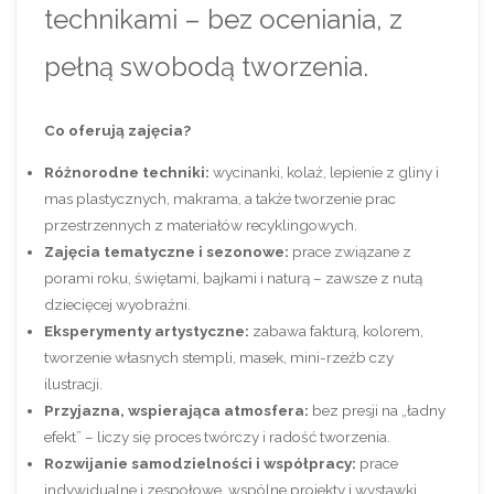
technikami – bez oceniania, z
pełną swobodą tworzenia.
Co oferują zajęcia?
Różnorodne techniki:
wycinanki, kolaż, lepienie z gliny i
mas plastycznych, makrama, a także tworzenie prac
przestrzennych z materiałów recyklingowych.
Zajęcia tematyczne i sezonowe:
prace związane z
porami roku, świętami, bajkami i naturą – zawsze z nutą
dziecięcej wyobraźni.
Eksperymenty artystyczne:
zabawa fakturą, kolorem,
tworzenie własnych stempli, masek, mini-rzeźb czy
ilustracji.
Przyjazna, wspierająca atmosfera:
bez presji na „ładny
efekt” – liczy się proces twórczy i radość tworzenia.
Rozwijanie samodzielności i współpracy:
prace
indywidualne i zespołowe, wspólne projekty i wystawki