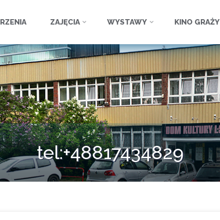
ź
RZENIA
ZAJĘCIA
WYSTAWY
KINO GRAŻ
tel:+48817434829