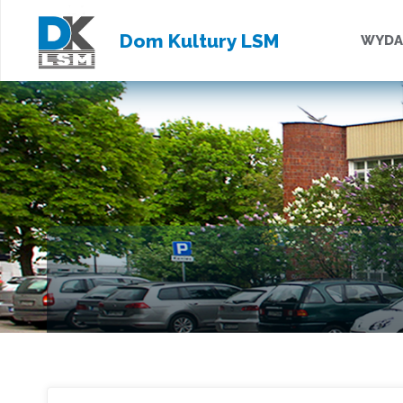
Przejd
Dom Kultury LSM
WYDA
do
treści