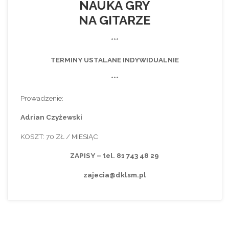
NAUKA GRY
NA GITARZE
***
TERMINY USTALANE INDYWIDUALNIE
***
Prowadzenie:
Adrian Czyżewski
KOSZT: 70 ZŁ / MIESIĄC
ZAPISY – tel. 81 743 48 29
zajecia@dklsm.pl