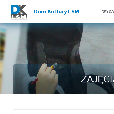
Przejd
Dom Kultury LSM
WYDA
do
treści
ZAJĘCI