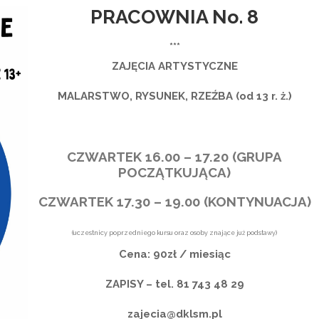
PRACOWNIA No. 8
***
ZAJĘCIA ARTYSTYCZNE
MALARSTWO, RYSUNEK, RZEŹBA (od 13 r. ż.)
CZWARTEK 16.00 – 17.20 (GRUPA
POCZĄTKUJĄCA)
CZWARTEK 17.30 – 19.00 (KONTYNUACJA)
(uczestnicy poprzedniego kursu oraz osoby znające już podstawy)
Cena: 90zł / miesiąc
ZAPISY – tel. 81 743 48 29
zajecia@dklsm.pl