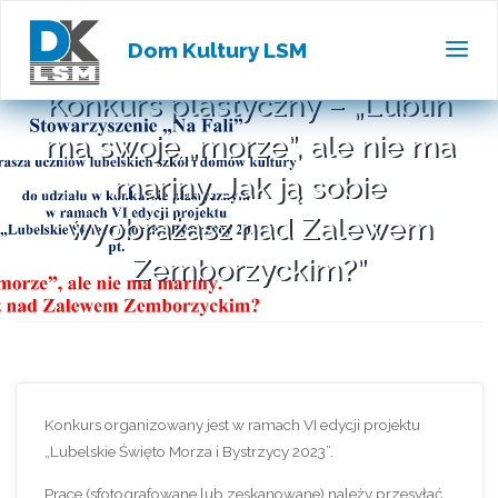
Dom Kultury LSM
Konkurs plastyczny – „Lublin
ma swoje „morze”, ale nie ma
mariny. Jak ją sobie
wyobrażasz nad Zalewem
Zemborzyckim?”
Konkurs organizowany jest w ramach VI edycji projektu
„Lubelskie Święto Morza i Bystrzycy 2023”.
Prace (sfotografowane lub zeskanowane) należy przesyłać