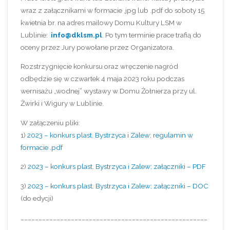
wraz z załącznikami w formacie .jpg lub .pdf do soboty 15
kwietnia br. na adres mailowy Domu Kultury LSM w
Lublinie:
info@dklsm.pl
. Po tym terminie prace trafią do
oceny przez Jury powołane przez Organizatora.
Rozstrzygnięcie konkursu oraz wręczenie nagród
odbędzie się w czwartek 4 maja 2023 roku podczas
wernisażu „wodnej” wystawy w Domu Żołnierza przy ul.
Żwirki i Wigury w Lublinie.
W załączeniu pliki:
1)
2023 – konkurs plast. Bystrzyca i Zalew; regulamin w
formacie .pd
f
2)
2023 – konkurs plast. Bystrzyca i Zalew; załączniki – PDF
3)
2023 – konkurs plast. Bystrzyca i Zalew; załączniki – DOC
(do edycji)
____________________________________________________
______________________