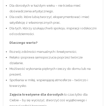
Dla dorosłych w każdym wieku – nie trzeba mieć
doświadczenia artystycznego,
Dla osób, które lubią tworzyć, eksperymentować i mieć
satysfakcję z własnoręcznych prac,
Dla tych, którzy szukają chwili spokoju, inspiracji i odskoczni
od codzienności.
Dlaczego warto?
Rozwój zdolności manualnych i kreatywności,
Relaks i poprawa samopoczucia poprzez twórcze
działanie,
Możliwość wykonania pięknych rzeczy do domu lub na
prezent,
Spotkania w miłej, wspierającej atmosferze – twórczo i
towarzysko.
Zajęcia kreatywne dla dorosłych
to czas tylko dla
Ciebie – by się wyciszyć, stworzyć coś wyjątkowego i
poczuć radość tworzenia.