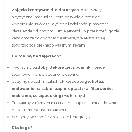
Zajęcia kreatywne dla dorosłych
to warsztaty
artystyczno-manualne, które pozwalają rozwijać
wyobraźnię, twórcze myślenie i zdolności plastyczne –
niezależnie od poziomu umiejętności. To przestrzeń, gdzie
każdy może odkryć w sobie artystę, zrelaksować się i
stworzyć coś pięknego własnymi rękami.
Co robimy na zajęciach?
Tworzymy
ozdoby, dekoracje, upominki
i prace
sezonowe (np. świąteczne, wiosenne),
Uczymy się technik takich jak:
decoupage, kolaż,
malowanie na szkle, papieroplastyka, filcowanie,
makrama, scrapbooking
i wiele innych,
Pracujemy z różnymi materiałami: papier, tkanina, drewno,
masa solna, naturalne surowce,
Łączymy twórczość z relaksem i integracją.
Dla kogo?