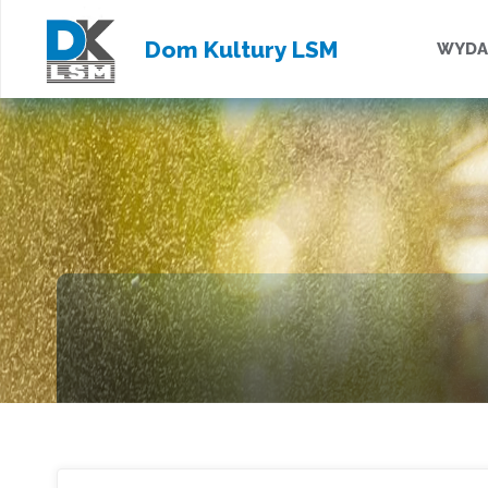
Przejd
Dom Kultury LSM
WYDA
do
treści