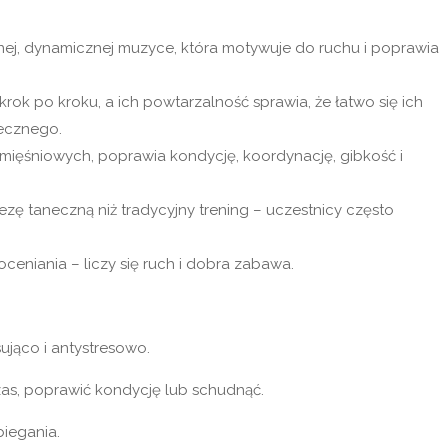
nej, dynamicznej muzyce, która motywuje do ruchu i poprawia
krok po kroku, a ich powtarzalność sprawia, że łatwo się ich
necznego.
ięśniowych, poprawia kondycję, koordynację, gibkość i
ezę taneczną niż tradycyjny trening – uczestnicy często
eniania – liczy się ruch i dobra zabawa.
ująco i antystresowo.
zas, poprawić kondycję lub schudnąć.
biegania.