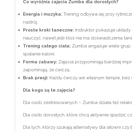
Co wyróżnia zajęcia Zumba dla dorosłych?
Energia i muzyka:
Trening odbywa się przy rytmicz
nastrój.
Proste kroki taneczne:
Instruktor pokazuje układy 
nauczyć, nawet jeśli ktoś nie ma doświadczenia ta
Trening całego ciała:
Zumba angażuje wiele grup m
spalanie kalorii.
Forma zabawy:
Zajęcia przypominają bardziej impr
zapominają, że ćwiczą.
Brak presji:
Każdy ćwiczy we własnym tempie, bez oc
Dla kogo są te zajęcia?
Dla osób zestresowanych – Zumba działa też relaks
Dla osób dorosłych, które chcą aktywnie spędzić c
Dla tych, którzy szukają alternatywy dla siłowni czy 