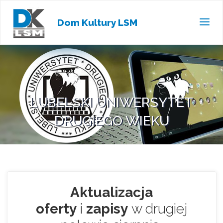
Dom Kultury LSM
LUBELSKI UNIWERSYTET
DRUGIEGO WIEKU
Aktualizacja
oferty
i
zapisy
w drugiej