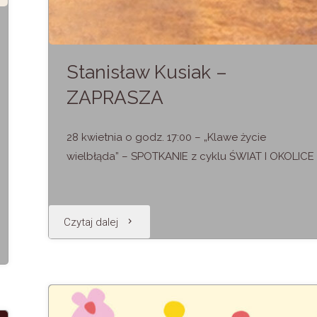
Stanisław Kusiak –
ZAPRASZA
28 kwietnia o godz. 17:00 – „Klawe życie
wielbłąda” – SPOTKANIE z cyklu ŚWIAT I OKOLICE
"Stanisław
Czytaj dalej
Kusiak
–
ZAPRASZA"