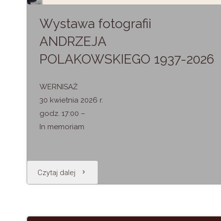
Wystawa fotografii
ANDRZEJA
POLAKOWSKIEGO 1937-2026
WERNISAŻ
30 kwietnia 2026 r.
godz. 17:00 –
In memoriam
"Wystawa
Czytaj dalej
fotografii
ANDRZEJA