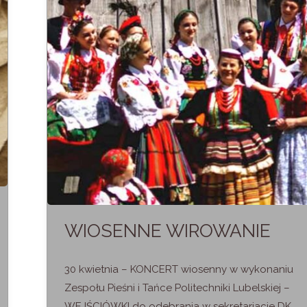
PRZODKÓW?"
WIOSENNE WIROWANIE
30 kwietnia – KONCERT wiosenny w wykonaniu
Zespołu Pieśni i Tańce Politechniki Lubelskiej –
WEJŚCIÓWKI do odebrania w sekretariacie DK