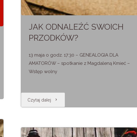
JAK ODNALEŹĆ SWOICH
PRZODKÓW?
13 maja o godz. 17:30 – GENEALOGIA DLA
AMATORÓW – spotkanie z Magdaleną Kmieć –
Wstęp wolny
"JAK
Czytaj dalej
ODNALEŹĆ
SWOICH