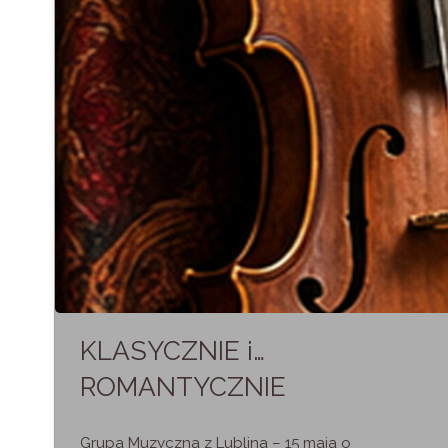
KLASYCZNIE i…
ROMANTYCZNIE
Grupa Muzyczna z Lublina – 15 maja o