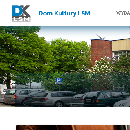
Przejd
Dom Kultury LSM
WYDA
do
treści