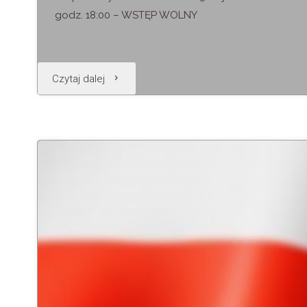
godz. 18:00 – WSTĘP WOLNY
"KLASYCZNIE
Czytaj dalej
i…
ROMANTYCZNIE"