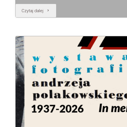
"Wykład:
Czytaj dalej
„Antoni
Gaudi”"