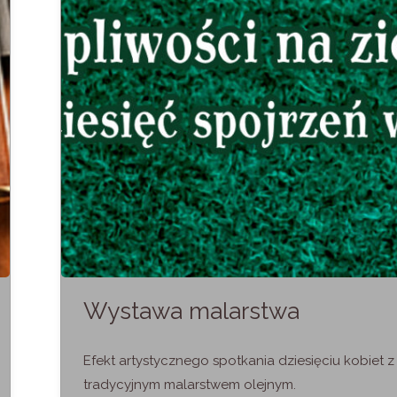
Wystawa malarstwa
Efekt artystycznego spotkania dziesięciu kobiet z
tradycyjnym malarstwem olejnym.