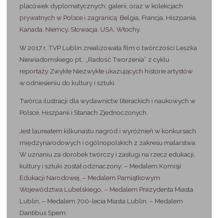
placówek dyplomatycznych, galerii, oraz w kolekcjach
prywatnych w Polsce i zagranicą: Belgia, Francja, Hiszpania,
Kanada, Niemcy, Słowacja, USA, Włochy.
W 2017 r. TVP Lublin zrealizowała film o twórczości Leszka
Niewiadomskiego pt.: „Radość Tworzenia” z cyklu
reportaży Zwykłe Niezwykłe ukazujących historie artystów
w odniesieniu do kultury i sztuki.
Twórca ilustracji dla wydawnictw literackich i naukowych w
Polsce, Hiszpanii i Stanach Zjednoczonych.
Jest laureatem kilkunastu nagród i wyróżnień w konkursach
międzynarodowych i ogólnopolskich z zakresu malarstwa.
W uznaniu za dorobek twórczy i zasługi na rzecz edukacji,
kultury i sztuki został odznaczony: – Medalem Komisji
Edukacji Narodowej, – Medalem Pamiątkowym
Województwa Lubelskiego, – Medalem Prezydenta Miasta
Lublin, – Medalem 700-lecia Miasta Lublin, – Medalem
Dantibus Spem.