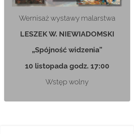
Wernisaż wystawy malarstwa
LESZEK W. NIEWIADOMSKI
„Spójność widzenia”
10 listopada godz. 17:00
Wstęp wolny