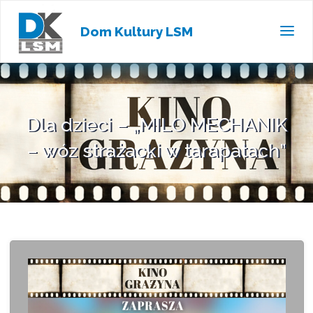
Dom Kultury LSM
Dla dzieci – „MILO MECHANIK
– wóz strażacki w tarapatach”