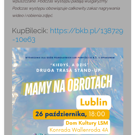
wpuszczane. Podczas występu padają wulgaryzmy.
Podczas występu obowiązuje całkowity zakaz nagrywania
wideo i robienia zdjęć.
KupBilecik:
https://bkb.pl/138729
-10e63