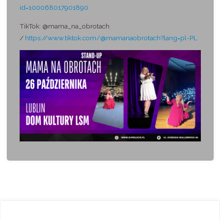
id=100068017901890
TikTok: @mama_na_obrotach
/
https://www.tiktok.com/@mamanaobrotach?lang=pl-PL