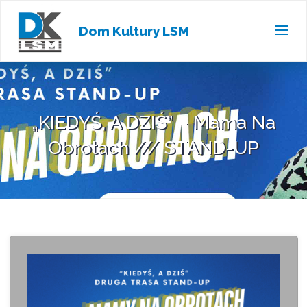
Dom Kultury LSM
„KIEDYŚ, A DZIŚ” – Mama Na
Obrotach /// STAND-UP