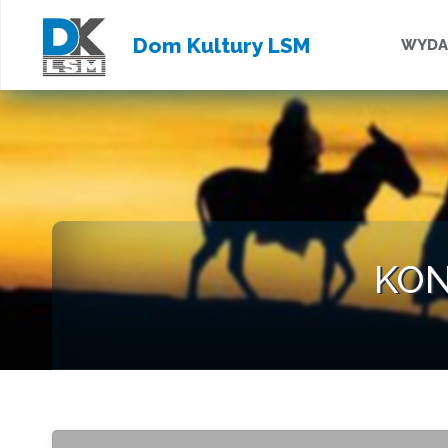
Przejd
Dom Kultury LSM
WYDA
do
treści
KO