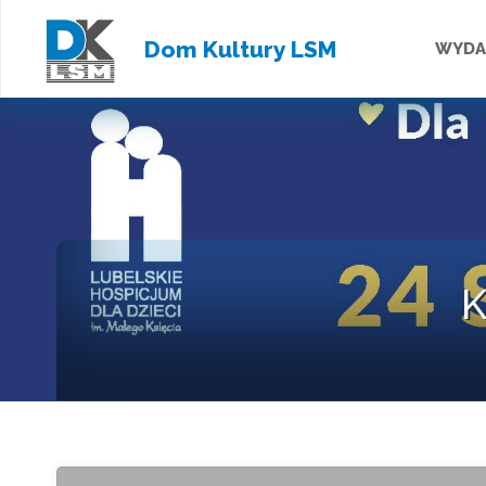
Przejd
Dom Kultury LSM
WYDA
do
treści