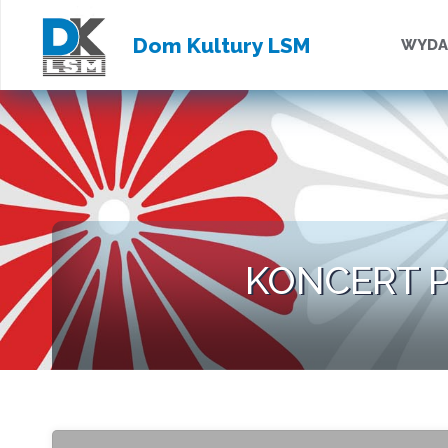
Przejd
Dom Kultury LSM
WYDA
do
treści
KONCERT P