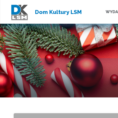
Przejd
Dom Kultury LSM
WYDA
do
treści