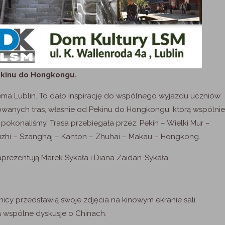
ekinu do Hongkongu.
stema Lublin. To dało inspirację do wspólnego wyjazdu uczniów
zowanych tras, właśnie od Pekinu do Hongkongu, którą wspólnie
pokonaliśmy. Trasa przebiegała przez: Pekin – Wielki Mur –
uzhi – Szanghaj – Kanton – Zhuhai – Makau – Hongkong.
aprezentują Marek Sykała i Diana Zaidan-Sykała.
stnicy przedstawią swoje zdjęcia na kinowym ekranie sali
a wspólne dyskusje o Chinach.