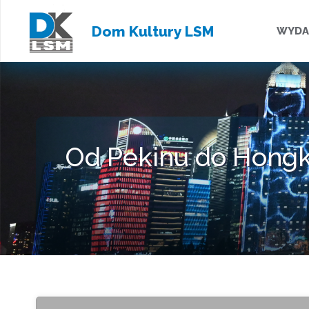
Przejd
Dom Kultury LSM
WYDA
do
treści
Od Pekinu do Hongk