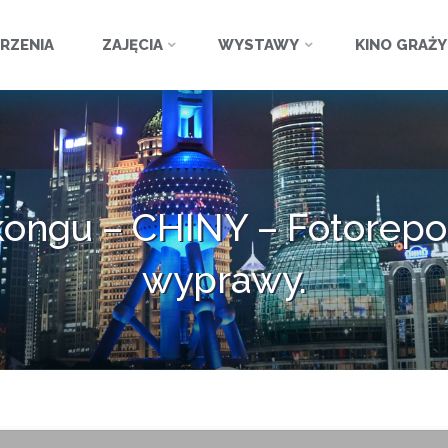
ź
RZENIA
ZAJĘCIA
WYSTAWY
KINO GRAŻ
ongu – CHINY – Fotorepor
wyprawy.