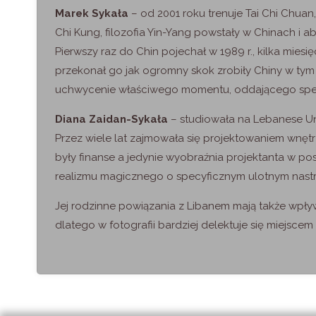
Marek Sykała
– od 2001 roku trenuje Tai Chi Chuan,
Chi Kung, filozofia Yin-Yang powstały w Chinach i 
Pierwszy raz do Chin pojechał w 1989 r., kilka mies
przekonał go jak ogromny skok zrobiły Chiny w tym cz
uchwycenie właściwego momentu, oddającego specyf
Diana Zaidan-Sykała
– studiowała na Lebanese Unive
Przez wiele lat zajmowała się projektowaniem wnętr
były finanse a jedynie wyobraźnia projektanta w po
realizmu magicznego o specyficznym ulotnym nastr
Jej rodzinne powiązania z Libanem mają także wpływ n
dlatego w fotografii bardziej delektuje się miejscem