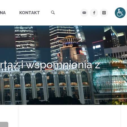
Szukaj
YNA
KONTAKT
taż i wspomnienia z