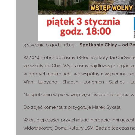
3 stycznia o godz. 18:00 –
Spotkanie Chiny – od P
W 2024 r. obchodziliśmy 18-lecie szkoły Tai Chi Sy
ze szkoły do Chin. Wybraliśmy najdłuższą z organi
w dobrych nastrojach i we wspólnym wspieraniu się 
Xi’an – Luoyang – Shaolin – Longmen – Suzhou – L
Na spotkaniu w pierwszej części wspólnie zdjęcia z
Do zdjęć komentarz przygotuje Marek Sykała.
W drugiej części, przy chińskiej herbacie, inni ucze
widowiskowej Domu Kultury LSM. Będzie też czas n