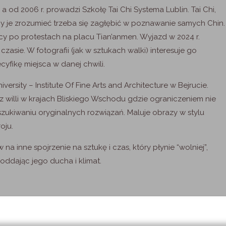
 a od 2006 r. prowadzi Szkołę Tai Chi Systema Lublin. Tai Chi,
aby je zrozumieć trzeba się zagłębić w poznawanie samych Chin.
ięcy po protestach na placu Tian’anmen. Wyjazd w 2024 r.
asie. W fotografii (jak w sztukach walki) interesuje go
ikę miejsca w danej chwili.
rsity – Institute Of Fine Arts and Architecture w Bejrucie.
z willi w krajach Bliskiego Wschodu gdzie ograniczeniem nie
szukiwaniu oryginalnych rozwiązań. Maluje obrazy w stylu
oju.
a inne spojrzenie na sztukę i czas, który płynie “wolniej”,
 oddając jego ducha i klimat.