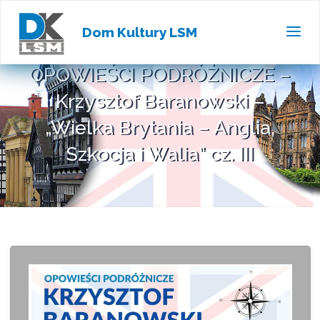
Dom Kultury LSM
OPOWIEŚCI PODRÓŻNICZE –
Krzysztof Baranowski –
„Wielka Brytania – Anglia,
Szkocja i Walia” cz. III