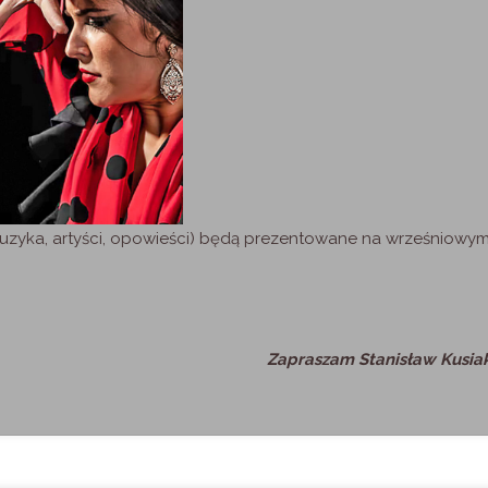
c, muzyka, artyści, opowieści) będą prezentowane na wrześniowy
Zapraszam Stanisław Kusia