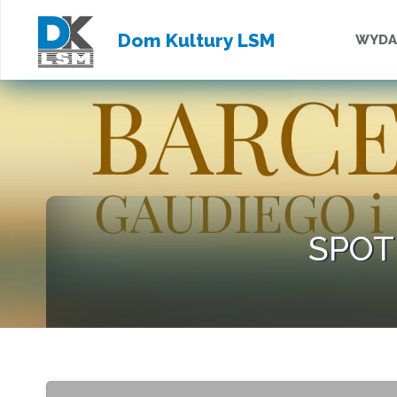
Przejd
Dom Kultury LSM
WYDA
do
treści
SPOTK