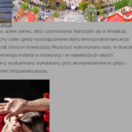
śpiew, taniec, strój i zachowania. Narodziło się w Andaluzji,
chy ciała i gesty wyrażają pewne stany emocjonalne tancerza
lodii, która im towarzyszy. Może być wykonywany solo, w dueci
iowego kotleta w restauracji, i w największych salach
y, wystukiwany, wyklaskany, przy akompaniamencie gitary i
mieć hiszpańską duszę.