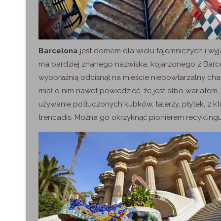
Barcelona
jest domem dla wielu tajemniczych i wy
ma bardziej znanego nazwiska, kojarzonego z Barce
wyobraźnią odcisnął na mieście niepowtarzalny char
miał o nim nawet powiedzieć, że jest albo wariate
używanie potłuczonych kubków, talerzy, płytek, z k
trencadis. Można go okrzyknąć pionierem recyklingu