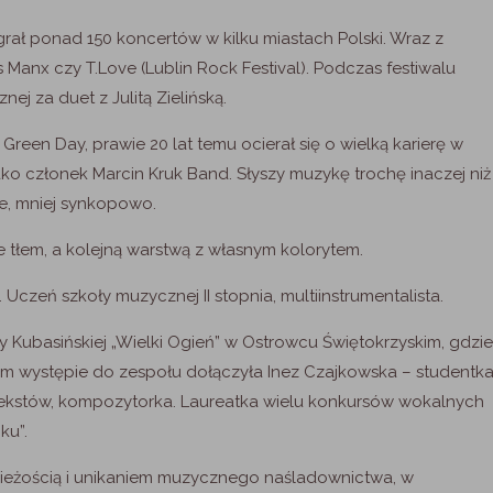
grał ponad 150 koncertów w kilku miastach Polski. Wraz z
 Manx czy T.Love (Lublin Rock Festival). Podczas festiwalu
j za duet z Julitą Zielińską.
Green Day, prawie 20 lat temu ocierał się o wielką karierę w
ko członek Marcin Kruk Band. Słyszy muzykę trochę inaczej niż
ie, mniej synkopowo.
e tłem, a kolejną warstwą z własnym kolorytem.
 Uczeń szkoły muzycznej II stopnia, multiinstrumentalista.
ry Kubasińskiej „Wielki Ogień” w Ostrowcu Świętokrzyskim, gdzie
tym występie do zespołu dołączyła Inez Czajkowska – studentk
 tekstów, kompozytorka. Laureatka wielu konkursów wokalnych
ku”.
wieżością i unikaniem muzycznego naśladownictwa, w