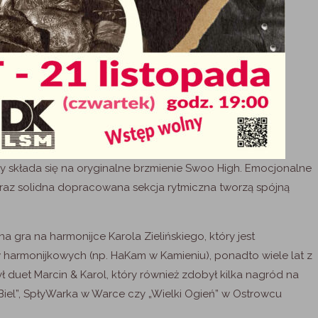
ry składa się na oryginalne brzmienie Swoo High. Emocjonalne
 oraz solidna dopracowana sekcja rytmiczna tworzą spójną
 gra na harmonijce Karola Zielińskiego, który jest
harmonijkowych (np. HaKam w Kamieniu), ponadto wiele lat z
 duet Marcin & Karol, który również zdobył kilka nagród na
 Biel”, SpłyWarka w Warce czy „Wielki Ogień” w Ostrowcu