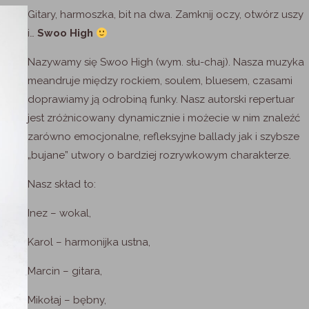
Gitary, harmoszka, bit na dwa. Zamknij oczy, otwórz uszy
i…
Swoo High
Nazywamy się Swoo High (wym. słu-chaj). Nasza muzyka
meandruje między rockiem, soulem, bluesem, czasami
doprawiamy ją odrobiną funky. Nasz autorski repertuar
jest zróżnicowany dynamicznie i możecie w nim znaleźć
zarówno emocjonalne, refleksyjne ballady jak i szybsze
„bujane” utwory o bardziej rozrywkowym charakterze.
Nasz skład to:
Inez – wokal,
Karol – harmonijka ustna,
Marcin – gitara,
Mikołaj – bębny,