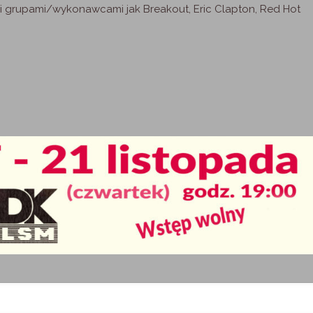
mi grupami/wykonawcami jak Breakout, Eric Clapton, Red Hot