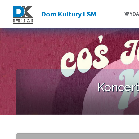
Przejd
Dom Kultury LSM
WYDA
do
treści
Koncert