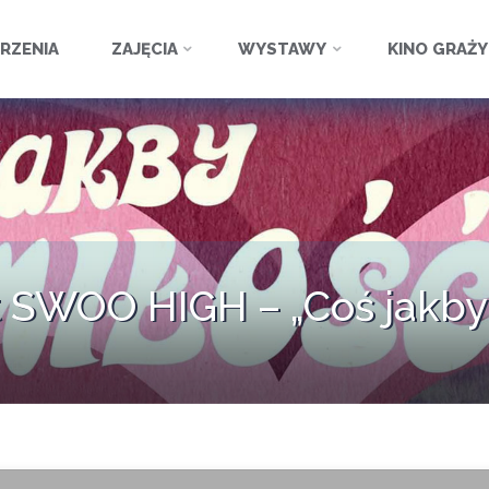
ź
RZENIA
ZAJĘCIA
WYSTAWY
KINO GRAŻ
 SWOO HIGH – „Coś jakby