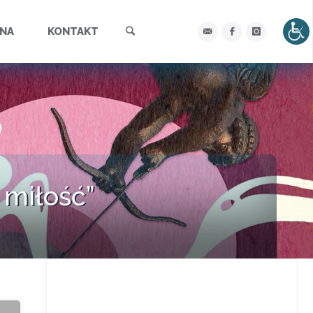
Szukaj
YNA
KONTAKT
 miłość”