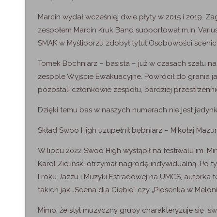
Marcin wydał wcześniej dwie płyty w 2015 i 2019. Za
zespołem Marcin Kruk Band supportował m.in. Varius
SMAK w Myśliborzu zdobył tytuł Osobowości sceniczne
Tomek Bochniarz – basista – już w czasach szału na 
zespole Wyjście Ewakuacyjne. Powrócił do grania ja
pozostali członkowie zespołu, bardziej przestrzenn
Dzięki temu bas w naszych numerach nie jest jedyni
Skład Swoo High uzupełnił bębniarz – Mikołaj Mazur.
W lipcu 2022 Swoo High wystąpił na festiwalu im. Mi
Karol Zieliński otrzymał nagrodę indywidualną. Po 
I roku Jazzu i Muzyki Estradowej na UMCS, autorka
takich jak „Scena dla Ciebie” czy „Piosenka w Meloni
Mimo, że styl muzyczny grupy charakteryzuje się ś