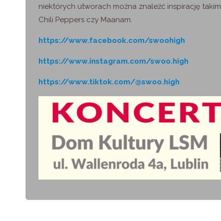
niektórych utworach można znaleźć inspirację taki
Chili Peppers czy Maanam.
https://www.facebook.com/swoohigh
https://www.instagram.com/swoo.high
https://www.tiktok.com/@swoo.high