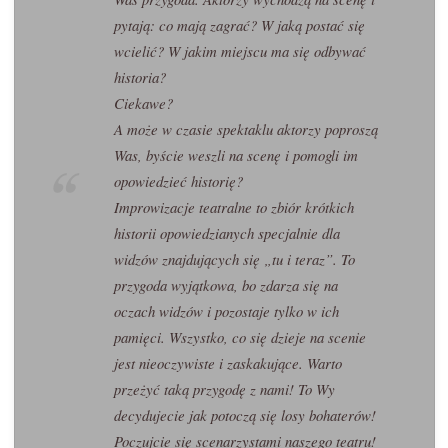
pytają: co mają zagrać? W jaką postać się
wcielić? W jakim miejscu ma się odbywać
historia?
Ciekawe?
A może w czasie spektaklu aktorzy poproszą
Was, byście weszli na scenę i pomogli im
opowiedzieć historię?
Improwizacje teatralne to zbiór krótkich
historii opowiedzianych specjalnie dla
widzów znajdujących się „tu i teraz”. To
przygoda wyjątkowa, bo zdarza się na
oczach widzów i pozostaje tylko w ich
pamięci. Wszystko, co się dzieje na scenie
jest nieoczywiste i zaskakujące. Warto
przeżyć taką przygodę z nami! To Wy
decydujecie jak potoczą się losy bohaterów!
Poczujcie się scenarzystami naszego teatru!