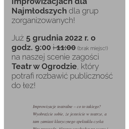
Improwizacjach dla
Najmłodszych
dla grup
zorganizowanych!
Już
5 grudnia 2022 r. o
godz. 9:00
i
11:00
(brak miejsc!)
na naszej scenie zagości
Teatr w Ogrodzie
, który
potrafi rozbawić publiczność
do łez!
Improwizacje teatralne – co to takiego?
Wyobraźcie sobie, że jesteście w teatrze, a
tam zamiast klasycznego spektaklu czeka
Was przygoda. Aktorzy wychodzą na scenę i