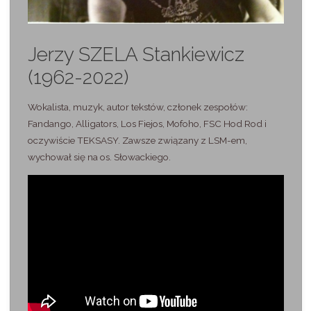
Jerzy SZELA Stankiewicz
(1962-2022)
Wokalista, muzyk, autor tekstów, członek zespołów:
Fandango, Alligators, Los Fiejos, Mofoho, FSC Hod Rod i
oczywiście TEKSASY. Zawsze związany z LSM-em,
wychował się na os. Słowackiego.