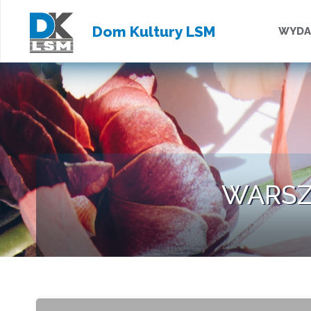
Przejd
Dom Kultury LSM
WYDA
do
treści
WARSZ