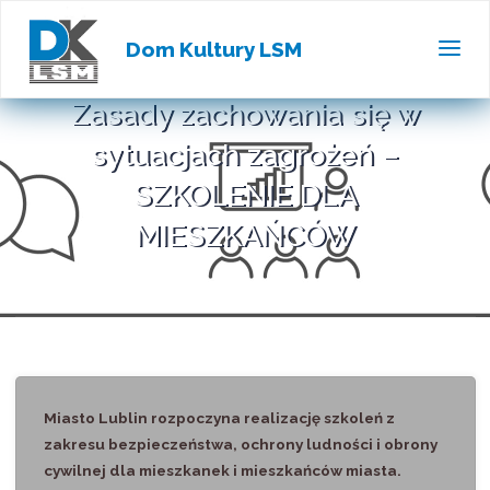
Dom Kultury LSM
Zasady zachowania się w
sytuacjach zagrożeń –
SZKOLENIE DLA
MIESZKAŃCÓW
Miasto Lublin rozpoczyna realizację szkoleń z
zakresu bezpieczeństwa, ochrony ludności i obrony
cywilnej dla mieszkanek i mieszkańców miasta.