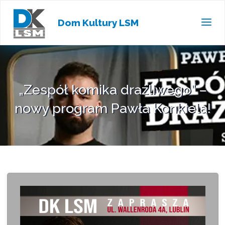
Dom Kultury LSM
„Zespół komika drażliwego” –
nowy program Pawła Konkiela!