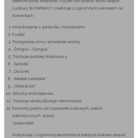
niektóre tytuły widowisk, czy też obrzędów, które Zespół
Ludowy SŁAWINIACY realizuje z ogromnym sukcesem na
koncertach:
Kolędowanie z gwiazdą i maszkarami
Kusaki
Pożegnanie zimy i powitanie wiosny
„Śmigus – Dyngus”
Tradycje polskiej Wielkanocy
„Sobótki”
„Dożynki
„Wesele lubelskie”
„Obieraczki”
Wróżby andrzejkowe,
Tradycje okresu Bożego Narodzenia,
Koncerty pieśni i przyśpiewek ludowych, pieśni
patriotycznych, kolęd
i pastorałek.
Kultywując z ogromną starannością tradycje ludowe zespół