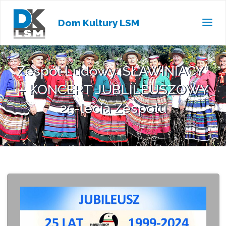
Dom Kultury LSM
Zespół Ludowy ,SŁAWINIACY”
– KONCERT JUBLILEUSZOWY
25-lecia Zespołu