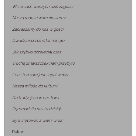
W sercach waszych dziś zagości
Naszą radość wam niesiemy
Zapraszamy do nas w gości
Dwadzieścia pięć lat minęło
Jak szybko przeleciał czas
Trochą zmarszczek nam przybyło
Lecz ten sam jest zapał w nas
Nasza miłość do kultury
Do tradycji co w nas trwa
Zgromadziła nas tu dzisiaj
By świętować z wami wraz
Refren: