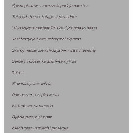
Śpiew ptaków, szum rzeki podaje nam ton
Tutaj od stuleci, tutaj jest nasz dom.
W każdym z nas jest Polska, Ojczyzna to nasza
Jest tradycja żywa, zatrzymał się czas
Skarby naszej ziemi wszystkim wam niesiemy
Sercem i piosenką dziś witamy was
Refren:
Sławiniacy was witają
Polonezem, czapką w pas
Na ludowo, na wesoło
Byście radzi byli z nas
Niech nasz uśmiech i piosenka