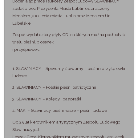
Doceniając pracę i sukcesy Zespół Ludowy SŁAWINIACY
został przez Prezydenta Miasta Lublin odznaczony
Medalem 700-lecia miasta Lublin oraz Medalem Unii
Lubelskiej.
Zespół wydał cztery płyty CD, na których można posłuchać
wielu pieśni, piosenek
i przyśpiewek:
1. SŁAWINIACY – Śpiwumy, śpiwumy – pieśni i przyśpiewki
ludowe
2. SŁAWINIACY – Polskie pieśni patriotyczne
3. SŁAWINIACY – Kolędy i pastorałki
4. MAKI – Sławiniacy, pieśni nasze – pieśni ludowe
Od 25 lat kierownikiem artystycznym Zespołu Ludowego
Sławiniacy jest
Leszek Gęca. Kierownikiem muzycznym zespołu jest Jacek