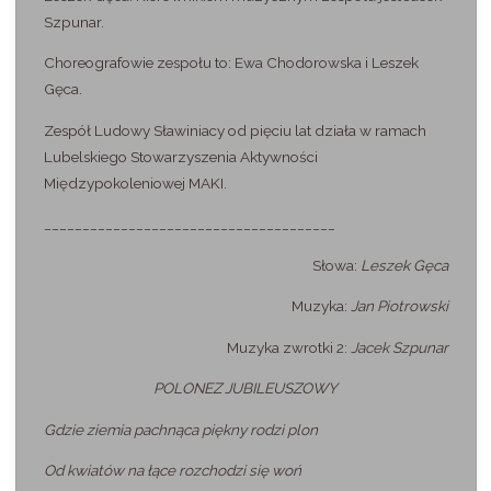
Szpunar.
Choreografowie zespołu to: Ewa Chodorowska i Leszek
Gęca.
Zespół Ludowy Sławiniacy od pięciu lat działa w ramach
Lubelskiego Stowarzyszenia Aktywności
Międzypokoleniowej MAKI.
______________________________________
Słowa:
Leszek Gęca
Muzyka:
Jan Piotrowski
Muzyka zwrotki 2:
Jacek Szpunar
POLONEZ JUBILEUSZOWY
Gdzie ziemia pachnąca piękny rodzi plon
Od kwiatów na łące rozchodzi się woń