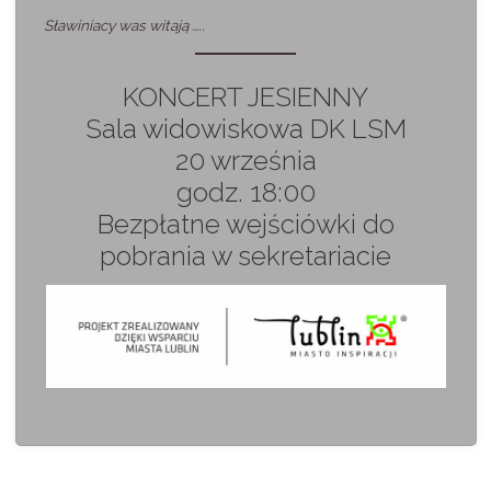
Sławiniacy was witają …..
KONCERT JESIENNY
Sala widowiskowa DK LSM
20 września
godz. 18:00
Bezpłatne wejściówki do
pobrania w sekretariacie