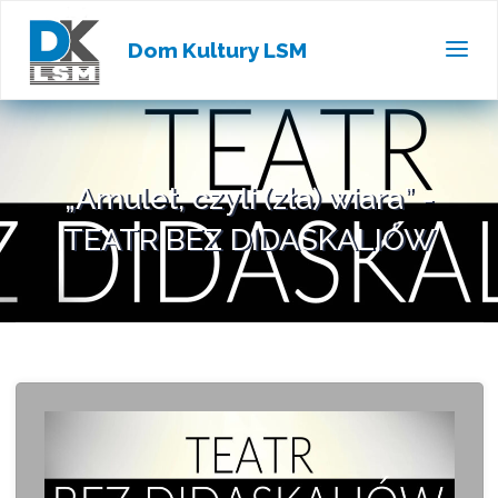
Dom Kultury LSM
„Amulet, czyli (zła) wiara” -
TEATR BEZ DIDASKALIÓW