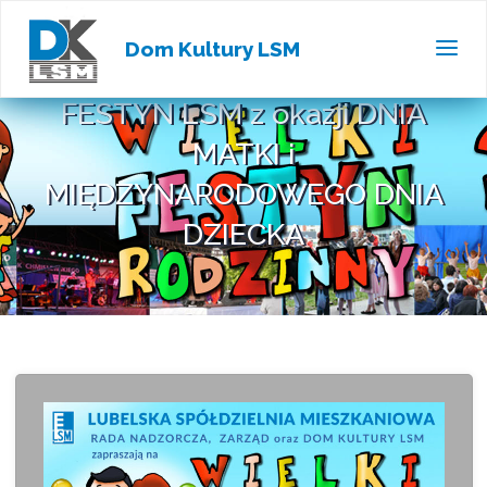
Dom Kultury LSM
FESTYN LSM z okazji DNIA
MATKI i
MIĘDZYNARODOWEGO DNIA
DZIECKA