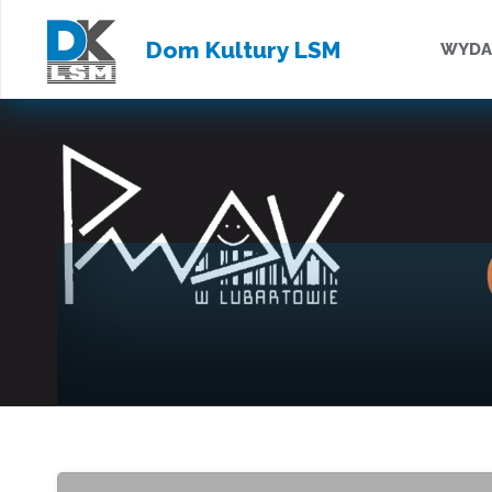
Przejd
Dom Kultury LSM
WYDA
do
treści