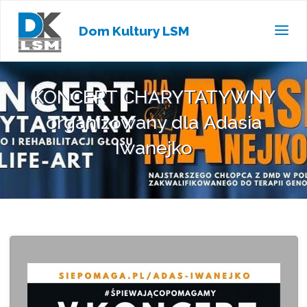
Dom Kultury LSM
KONCERT CHARYTATYWNY
organizowany dla Adasia
Iwanejko