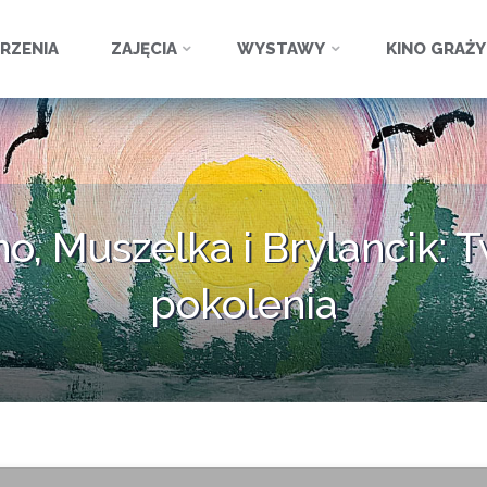
ź
RZENIA
ZAJĘCIA
WYSTAWY
KINO GRAŻ
o, Muszelka i Brylancik: T
pokolenia