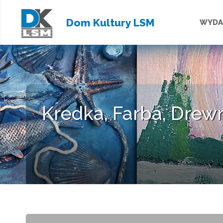
Przejd
Dom Kultury LSM
WYDA
do
treści
Kredka, Farba, Drewn