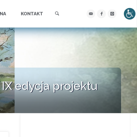
Szukaj
YNA
KONTAKT
X edycja projektu