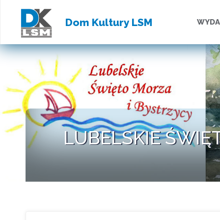
Przejd
Dom Kultury LSM
WYDA
do
treści
LUBELSKIE ŚWIĘTO