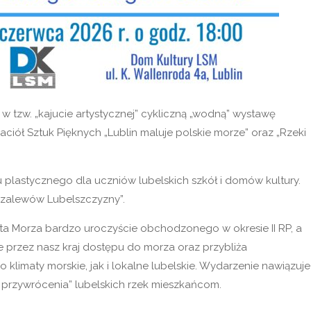
w tzw. „kajucie artystycznej” cykliczną „wodną” wystawę
ciół Sztuk Pięknych „Lublin maluje polskie morze” oraz „Rzeki
 plastycznego dla uczniów lubelskich szkół i domów kultury.
i zalewów Lubelszczyzny”.
ęta Morza bardzo uroczyście obchodzonego w okresie II RP, a
e przez nasz kraj dostępu do morza oraz przybliża
limaty morskie, jak i lokalne lubelskie. Wydarzenie nawiązuje
i przywrócenia” lubelskich rzek mieszkańcom.