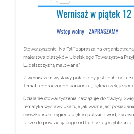
Stowarzyszenie „Na Fali” zaprasza na organizowaną 
malarstwa plastyków lubelskiego Towarzystwa Przyja
Lubelszczyzną malowane”
Z wernisażem wystawy połączony jest finał konkursu
Temat tegorocznego konkursu: „Piękno rzek, jezior 
Działanie stowarzyszenia nawiązuje do tradycji Świ
tematyka wystawy ukazuje jak ważne jest posiadani
mieszkańcom regionu piękno polskich wód, zarówno k
także do powracającego od lat hasła „przybliżenia 