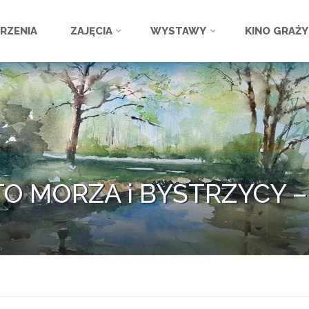
ź
RZENIA
ZAJĘCIA
WYSTAWY
KINO GRAŻ
 MORZA i BYSTRZYCY – I