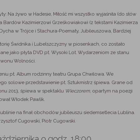
y: Na żywo w Hadesie, Miłość mi wszystko wyjaśniła (do słów
ja Bardów Kazimierzowi Grześkowiakowi (z tekstami Kazimierza
 Dycha w Trójce i Stachura-Poematy, Jubileuszowa, Bardziej
rię Świdnika i Lubelszczyzny w piosenkach, co zostało
dane jako płyta DVD pt. Wysoki Lot. Wydarzeniom ze stanu
Dzwonu Wolności.
ieniu pt. Album rodzinny teatru Grupa Chwilowa. We
ego solowe przedstawienie pt. Sztukmistrz śpiewa. Grane od
onu 2013, śpiewa w spektaklu
Wieczorem
, opartym na poezji
wał Włodek Pawlik.
ublinie na finał obchodów jubileuszu siedemsetlecia Lublina.
rzysztof Cugowski, Piotr Cugowski.
dziernika o godz. 18:00