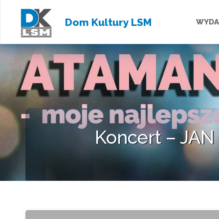
Przejd
Dom Kultury LSM
WYDA
do
treści
Koncert – JAN