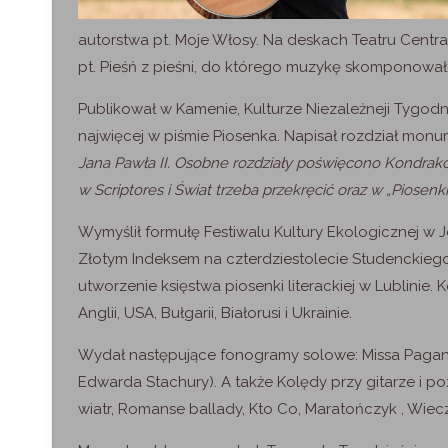
autorstwa pt. Moje Włosy. Na deskach Teatru Centra
pt. Pieśń z pieśni, do którego muzykę skomponował
Publikował w Kamenie, Kulturze Niezależneji Tygo
najwięcej w piśmie Piosenka. Napisał rozdział monu
Jana Pawła II
. Osobne rozdziały poświęcono Kondrak
w
Scriptores
i Świat trzeba przekręcić oraz w
„Piosenk
Wymyślił formułę Festiwalu Kultury Ekologicznej w 
Złotym Indeksem na czterdziestolecie Studenckiego 
utworzenie księstwa piosenki literackiej w Lublinie. Ko
Anglii, USA, Bułgarii, Białorusi i Ukrainie.
Wydał następujące fonogramy solowe: Missa Pagana,
Edwarda Stachury). A także Kolędy przy gitarze i p
wiatr, Romanse ballady, Kto Co, Maratończyk , Wiec