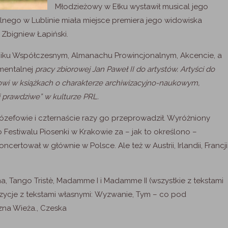
Młodzieżowy w Ełku wystawił musical jego
lnego w Lublinie miała miejsce premiera jego widowiska
 Zbigniew Łapiński.
dniku Współczesnym, Almanachu Prowincjonalnym, Akcencie, a
mentalnej
pracy zbiorowej
Jan Paweł II do artystów. Artyści do
owi w książkach o charakterze archiwizacyjno-naukowym,
i prawdziwe” w kulturze PRL
.
Józefowie i czternaście razy go przeprowadził. Wyróżniony
Festiwalu Piosenki w Krakowie za – jak to określono –
ncertował w głównie w Polsce. Ale też w Austrii, Irlandii, Francji
 Tango Tristè, Madamme I i Madamme II (wszystkie z tekstami
ozycje z tekstami własnymi: Wyzwanie, Tym – co pod
zna Wieża., Czeska