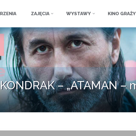
ź
RZENIA
ZAJĘCIA
WYSTAWY
KINO GRAŻ
 KONDRAK – „ATAMAN – m