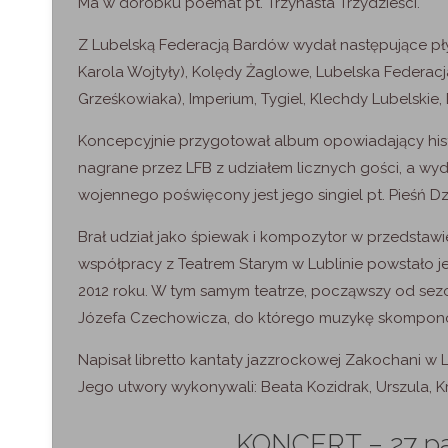
Ma w dorobku poemat pt. Trzynasta Trzydzieści.
Z Lubelską Federacją Bardów wydał następujące płyt
Karola Wojtyły), Kolędy Żaglowe, Lubelska Federac
Grześkowiaka), Imperium, Tygiel, Klechdy Lubelskie,
Koncepcyjnie przygotował album opowiadający histo
nagrane przez LFB z udziałem licznych gości, a wy
wojennego poświęcony jest jego singiel pt. Pieśń 
Brał udział jako śpiewak i kompozytor w przedstaw
współpracy z Teatrem Starym w Lublinie powstało j
2012 roku. W tym samym teatrze, począwszy od sez
Józefa Czechowicza, do którego muzykę skompono
Napisał libretto kantaty jazzrockowej Zakochani w L
Jego utwory wykonywali: Beata Kozidrak, Urszula, K
KONCERT – 27 paź