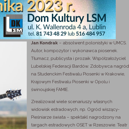
Jan Kondrak
– absolwent polonistyki w UMCS.
Autor, kompozytor i wykonawca piosenek.
Tłumacz, publicysta i prozaik. Współzałożyciel
Lubelskiej Federacji Bardów. Zdobywca nagród
na Studenckim Festiwalu Piosenki w Krakowie,
Krajowym Festiwalu Piosenki w Opolu i
świnoujskiej FAMIE.
Zrealizował wiele scenariuszy własnych
widowisk estradowych, np. Ogród wiszący-
Pieśniarze świata – spektakl nagrodzony na
targach estradowych OSET w Rzeszowie. Teatr