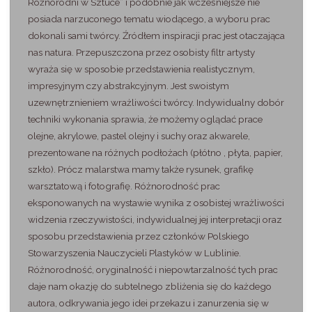
Różnorodni w Sztuce” i podobnie jak wcześniejsze nie
posiada narzuconego tematu wiodącego, a wyboru prac
dokonali sami twórcy. Źródłem inspiracji prac jest otaczająca
nas natura. Przepuszczona przez osobisty filtr artysty
wyraża się w sposobie przedstawienia realistycznym,
impresyjnym czy abstrakcyjnym. Jest swoistym
uzewnętrznieniem wrażliwości twórcy. Indywidualny dobór
techniki wykonania sprawia, że możemy oglądać prace
olejne, akrylowe, pastel olejny i suchy oraz akwarele,
prezentowane na różnych podłożach (płótno , płyta, papier,
szkło). Prócz malarstwa mamy także rysunek, grafikę
warsztatową i fotografię. Różnorodność prac
eksponowanych na wystawie wynika z osobistej wrażliwości
widzenia rzeczywistości, indywidualnej jej interpretacji oraz
sposobu przedstawienia przez członków Polskiego
Stowarzyszenia Nauczycieli Plastyków w Lublinie.
Różnorodność, oryginalność i niepowtarzalność tych prac
daje nam okazję do subtelnego zbliżenia się do każdego
autora, odkrywania jego idei przekazu i zanurzenia się w