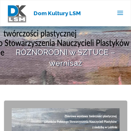
Dom Kultury LSM
RÓŻNORODNI w SZTUCE –
wernisaż