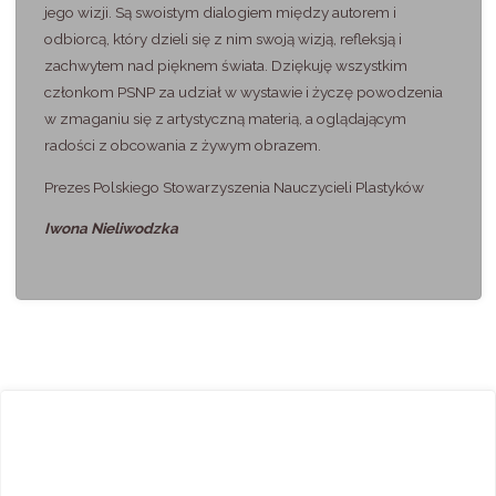
jego wizji. Są swoistym dialogiem między autorem i
odbiorcą, który dzieli się z nim swoją wizją, refleksją i
zachwytem nad pięknem świata. Dziękuję wszystkim
członkom PSNP za udział w wystawie i życzę powodzenia
w zmaganiu się z artystyczną materią, a oglądającym
radości z obcowania z żywym obrazem.
Prezes Polskiego Stowarzyszenia Nauczycieli Plastyków
Iwona Nieliwodzka