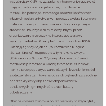
wcześniejszy KNP) ma za zadanie integrowanie nauczycieli
mających własne ambicje twórcze, umożliwianie im
rozwoju ich potencjału twórczego poprzez konfrontacje
własnych postaw artystycznych podczas wystaw i plenerów
malarskich oraz popularyzowanie kultury plastycznej w
środowisku nauczycielskim między innymi przez
organizowanie wycieczek na interesujące wystawy
wybitnych artystów. Pokazy twórczości członków PSNP
układają się w cykle jak np. „W Poszukiwaniu Piękna”,
„Barwą i Kreską” i rozpoczęty w tym roku nowy cykl
„Różnorodni w Sztuce”. Wystawy zbiorowe to również
możliwość promowania własnej twórczości członków
PSNP, a także popularyzowanie plastyki i krzewienie wśród
społeczeństwa zamiłowania do sztuk pięknych szczególnie
poprzez wystawy objazdowe eksponowane w
powiatowych i gminnych ośrodkach kultury
Lubelszczyzny.
Obecna wystawa zbiorowa po raz pierwszy nosząca tytuł „