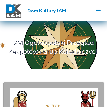
Dom Kultury LSM
XVI Ogólnopolski Przegląd
Zespołów i Grup Kolędniczych