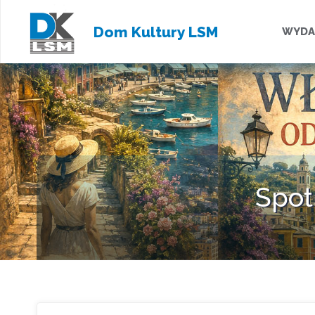
Przejd
Dom Kultury LSM
WYDA
do
treści
Spot