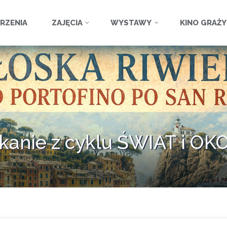
ź
RZENIA
ZAJĘCIA
WYSTAWY
KINO GRAŻ
kanie z cyklu ŚWIAT i OK