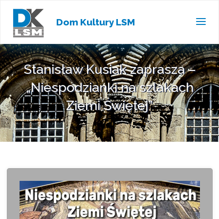
Dom Kultury LSM
Stanisław Kusiak zaprasza –
„Niespodzianki na szlakach
Ziemi Świętej”