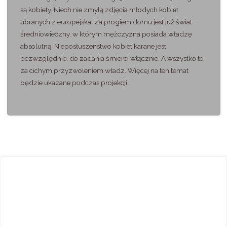
są kobiety. Niech nie zmylą zdjęcia młodych kobiet
ubranych z europejska. Za progiem domu jest już świat
średniowieczny, w którym mężczyzna posiada władzę
absolutną. Nieposłuszeństwo kobiet karane jest
bezwzględnie, do zadania śmierci włącznie. A wszystko to
za cichym przyzwoleniem władz. Więcej na ten temat
będzie ukazane podczas projekcji.