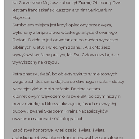
Na Górze Nebo Mojżesz zobaczył Ziemię Obiecaną. Dziś
jest tam franciszkański klasztor, a w nim Sanktuarium
Mojżesza.
Symbolem miejsca jest krzyż opleciony przez węża,
wykonany z brązu przez włoskiego artystę Giovaniego
Fantoni. Dzieło to jest odwołaniem do dwóch wydarzeń
biblijnych, ujętych w jednym zdaniu: „A jak Mojżesz
wywyższył węża na pustyni, tak Syn Człowieczy będzie
wywyższony na krzyżu”.
Petra znaczy „skała”, bo obiekty wykuto w miejscowych
wzgórzach. Już samo dojście do dawnego miasta – stolicy
Nabatejczyków, robi wrażenie. Dociera sie tam
kilometrowym wąwozem o nazwie SIK, po czym niczym
przez dziurkę od klucza ukazuje się fasada niezwykłej
budowli zwanej Skarbcem. Kraina Nabatejczyków
oszałamia na ponad 100 fotografiach.
Zabójstwa honorowe. W tej części świata, świata
arabskiego, obywatelami drugiej, a nawet trzeciej kategorii