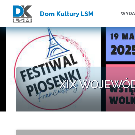
Przejd
Dom Kultury LSM
WYDA
do
treści
XIX WOJEWÓD