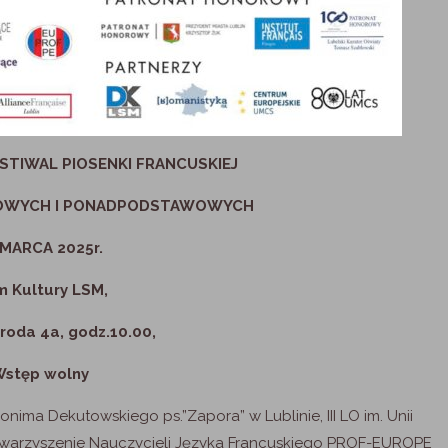
STIWAL PIOSENKI FRANCUSKIEJ
OWYCH I PONADPODSTAWOWYCH
 MARCA 2025r.
 Kultury LSM,
nroda 4a, godz.10.00,
Wstęp wolny
ma Dekutowskiego ps.”Zapora” w Lublinie, III LO im. Unii
Stowarzyszenie Nauczycieli Języka Francuskiego PROF-EUROPE