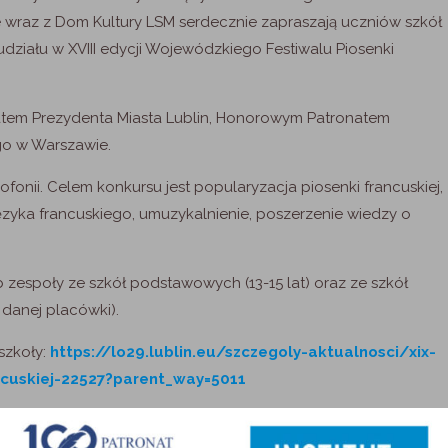
e wraz z Dom Kultury LSM serdecznie zapraszają uczniów szkół
iału w XVIII edycji Wojewódzkiego Festiwalu Piosenki
atem Prezydenta Miasta Lublin, Honorowym Patronatem
ego w Warszawie.
nii. Celem konkursu jest popularyzacja piosenki francuskiej,
ęzyka francuskiego, umuzykalnienie, poszerzenie wiedzy o
b zespoły ze szkół podstawowych (13-15 lat) oraz ze szkół
danej placówki).
szkoły:
https://lo29.lublin.eu/szczegoly-aktualnosci/xix-
ncuskiej-22527?parent_way=5011