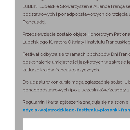
LUBLIN, Lubelskie Stowarzyszenie Alliance Français
podstawowych i ponadpodstawowych do wzięcia udz
Francuskiej.
Przedsięwzięcie zostało objęte Honorowym Patron
Lubelskiego Kuratora Oświaty i Instytutu Francuski
Festiwal odbywa się w ramach obchodów Dni Frankofo
doskonalenie umiejętności językowych w zakresie j
kulturze krajów francuskojęzycznych.
Do udziału w konkursie mogą zgłaszać się soliści lu
ponadpodstawowych (po 2 uczestników/zespoły z 
Regulamin i karta zgłoszenia znajdują się na stronie 
edycja-wojewodzkiego-festiwalu-piosenki-fra