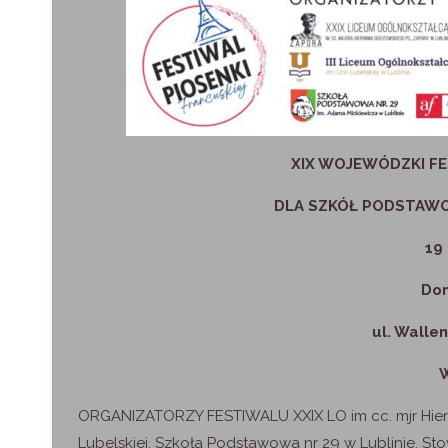
XIX WOJEWÓDZKI FE
DLA SZKÓŁ PODSTAW
19
Dom
ul. Walle
ORGANIZATORZY FESTIWALU XXIX LO im cc. mjr Hieroni
Lubelskiej, Szkoła Podstawowa nr 29 w Lublinie, 