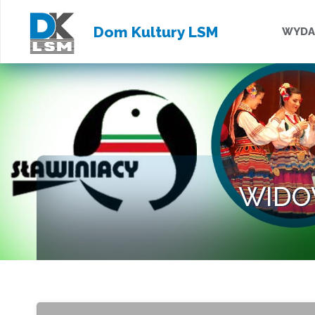
Przejd
Dom Kultury LSM
WYDA
do
treści
WIDOW