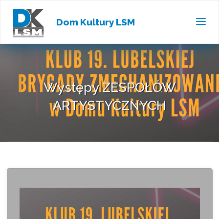
Dom Kultury LSM
Występy ZESPOŁÓW
ARTYSTYCZNYCH