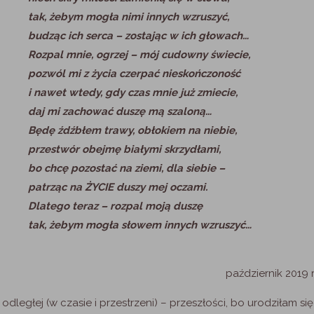
tak, żebym mogła nimi innych wzruszyć,
budząc ich serca – zostając w ich głowach…
Rozpal mnie, ogrzej – mój cudowny świecie,
pozwól mi z życia czerpać nieskończoność
i nawet wtedy, gdy czas mnie już zmiecie,
daj mi zachować duszę mą szaloną…
Będę źdźbłem trawy, obłokiem na niebie,
przestwór obejmę białymi skrzydłami,
bo chcę pozostać na ziemi, dla siebie –
patrząc na ŻYCIE duszy mej oczami.
Dlatego teraz – rozpal moją duszę
tak, żebym mogła słowem innych wzruszyć…
październik 2019 r
dległej (w czasie i przestrzeni) – przeszłości, bo urodziłam się