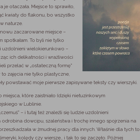
ra je otaczała. Miejsce to sprawiło,
ąć kwiaty do flakonu, bo wszystko
 w naturze.
 znowu zaczarowane miejsce –
 spotkałam. To byli nie tylko
mi uzdolnieni wielokierunkowo –
ąc ich delikatności i wrażliwości
ieli przelać w „ostateczną formę”
 to zajęcia nie tylko plastyczne,
zęły powstawać moje pierwsze zapisywane teksty czy wierszyki.
miejsca, które zaistniało (dzięki nietuzinkowym
skiego w Lublinie.
czemuś” – i tutaj też znaleźli się ludzie uzdolnieni
ych odrobina dowcipu, szaleństwa i trochę innego spojrzenia na
rzeszkadzała w żmudnej pracy dla innych. Właśnie dla tych to
meryki, kolędy czy wiersze… i tak to się zaczęło. Później