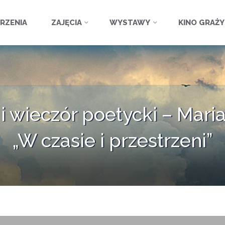
ź
RZENIA
ZAJĘCIA
WYSTAWY
KINO GRAŻ
 i wieczór poetycki – Mari
„W czasie i przestrzeni”