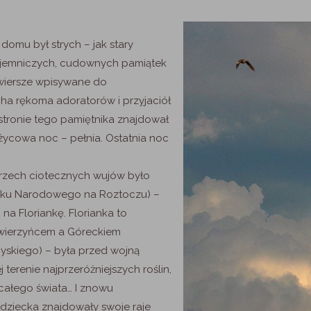
domu był strych – jak stary
ajemniczych, cudownych pamiątek
 wiersze wpisywane do
ha rękoma adoratorów i przyjaciół
j stronie tego pamiętnika znajdował
iężycowa noc – pełnia. Ostatnia noc
 trzech ciotecznych wujów było
arku Narodowego na Roztoczu) –
na Floriankę. Florianka to
wierzyńcem a Góreckiem
yskiego) – była przed wojną
 terenie najprzeróżniejszych roślin,
całego świata… I znowu
dziecka znajdowały swoje raje