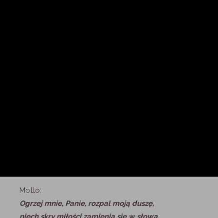
Motto:
Ogrzej mnie, Panie, rozpal moją duszę,
niech skry miłości zamienią się w słowa,