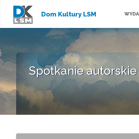
Przejd
Dom Kultury LSM
WYDA
do
treści
Spotkanie autorskie