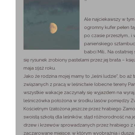
Ale najciekawszy w tym 
ogromny kufer pełen t
po czasie przeszłym… i
panieńskiego sztambuc
babci Mili… Na ostatnie
się rysunek zrobiony pastelami przez jej brata – ks
maja 1912 roku.
Jako że rodzina mojej mamy to „leśni ludzie”, bo aż
związanych z pracą w leśnictwie (obecne tereny P
wszystkie wakacje zaczynały się wyjazdem na wyraj, 
leśniczówka położona w środku lasów pomiędzy Z
Kościelnym (założona jeszcze przez hrabiego Zamo
swoistą szkołą dla leśników, stąd różnorodność na jej
drzew i krzewów sprowadzanych przez hrabiego z 
zaczarowane miejsce, w którym wyobraźnia i dusza 