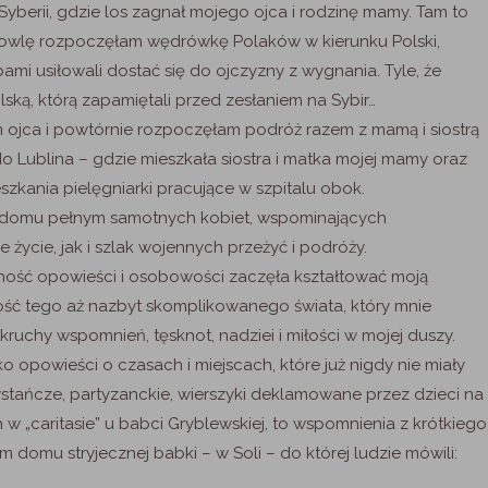
yberii, gdzie los zagnał mojego ojca i rodzinę mamy. Tam to
owlę rozpoczęłam wędrówkę Polaków w kierunku Polski,
ami usiłowali dostać się do ojczyzny z wygnania. Tyle, że
olską, którą zapamiętali przed zesłaniem na Sybir…
am ojca i powtórnie rozpoczęłam podróż razem z mamą i siostrą
o Lublina – gdzie mieszkała siostra i matka mojej mamy oraz
kania pielęgniarki pracujące w szpitalu obok.
w domu pełnym samotnych kobiet, wspominających
ycie, jak i szlak wojennych przeżyć i podróży.
ność opowieści i osobowości zaczęła kształtować moją
ść tego aż nazbyt skomplikowanego świata, który mnie
okruchy wspomnień, tęsknot, nadziei i miłości w mojej duszy.
ko opowieści o czasach i miejscach, które już nigdy nie miały
wstańcze, partyzanckie, wierszyki deklamowane przez dzieci na
w „caritasie” u babci Gryblewskiej, to wspomnienia z krótkiego
domu stryjecznej babki – w Soli – do której ludzie mówili: