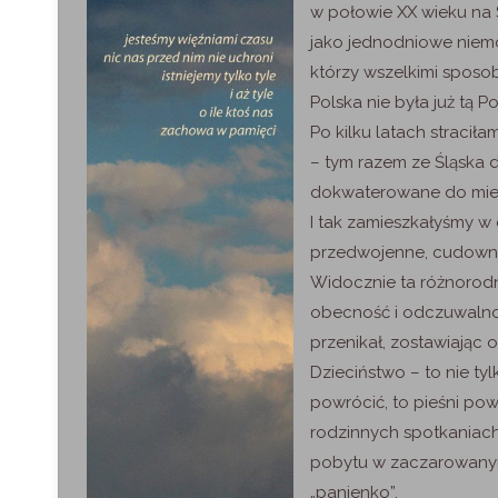
w połowie XX wieku na S
jako jednodniowe niem
którzy wszelkimi sposob
Polska nie była już tą P
Po kilku latach stracił
– tym razem ze Śląska d
dokwaterowane do miesz
I tak zamieszkałyśmy 
przedwojenne, cudowne ż
Widocznie ta różnorod
obecność i odczuwalno
przenikał, zostawiając 
Dzieciństwo – to nie tyl
powrócić, to pieśni po
rodzinnych spotkaniach 
pobytu w zaczarowanym 
„panienko”.