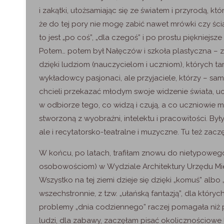
i zakątki, utożsamiając się ze światem i przyrodą, któ
że do tej pory nie mogę zabić nawet mrówki czy ści
to jest „po coś”, „dla czegoś” i po prostu piękniejsze
Potem… potem był Nałęczów i szkoła plastyczna –
dzięki ludziom (nauczycielom i uczniom), których tam
wykładowcy pasjonaci, ale przyjaciele, którzy – sa
chcieli przekazać młodym swoje widzenie świata, ucz
w odbiorze tego, co widzą i czują, a co uczniowie m
stworzoną z wyobraźni, intelektu i pracowitości. Były
ale i recytatorsko-teatralne i muzyczne. Tu też zac
W końcu, po latach, trafiłam znowu do nietypowego 
osobowościom) w Wydziale Architektury Urzędu Miej
Wszystko na tej ziemi dzieje się dzięki „komuś” albo „
wszechstronnie, z tzw. „ułańską fantazją”, dla któr
problemy „dnia codziennego” raczej pomagała niż p
ludzi, dla zabawy, zaczęłam pisać okolicznościowe li